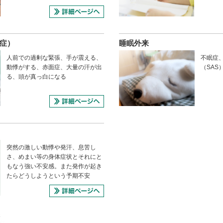
症）
睡眠外来
人前での過剰な緊張、手が震える、
不眠症
動悸がする、赤面症、大量の汗が出
（SAS
る、頭が真っ白になる
突然の激しい動悸や発汗、息苦し
さ、めまい等の身体症状とそれにと
もなう強い不安感。また発作が起き
たらどうしようという予期不安