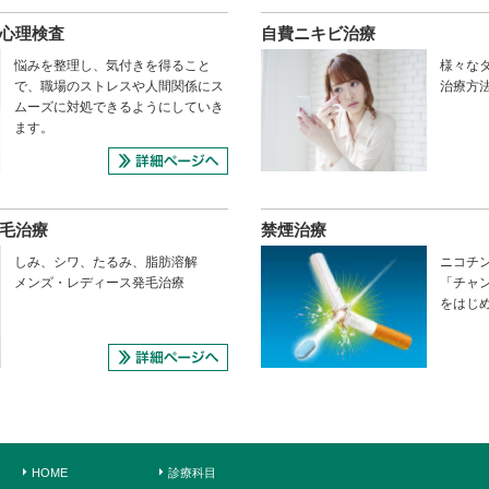
心理検査
自費ニキビ治療
悩みを整理し、気付きを得ること
様々な
で、職場のストレスや人間関係にス
治療方
ムーズに対処できるようにしていき
ます。
毛治療
禁煙治療
しみ、シワ、たるみ、脂肪溶解
ニコチ
メンズ・レディース発毛治療
「チャ
をはじ
HOME
診療科目